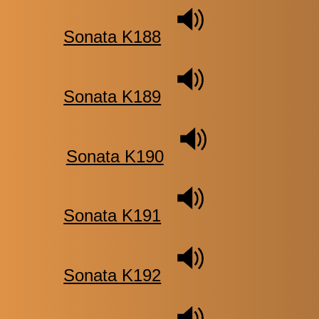
Sonata K188
Sonata K189
Sonata K190
Sonata K191
Sonata K192