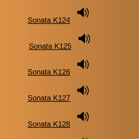
Sonata K124
Sonata K125
Sonata K126
Sonata K127
Sonata K128