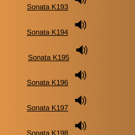
Sonata K193
Sonata K194
Sonata K195
Sonata K196
Sonata K197
Sonata K198