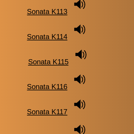
Sonata K113
Sonata K114
Sonata K115
Sonata K116
Sonata K117