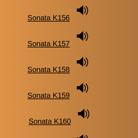
Sonata K156
Sonata K157
Sonata K158
Sonata K159
Sonata K160