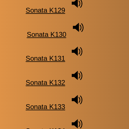
Sonata K129
Sonata K130
Sonata K131
Sonata K132
Sonata K133