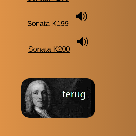
Sonata K199
Sonata K200