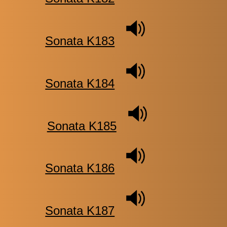
Sonata K183
Sonata K184
Sonata K185
Sonata K186
Sonata K187